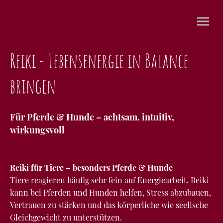
Reiki - Lebensenergie in Balance
bringen
Für Pferde & Hunde – achtsam, intuitiv,
wirkungsvoll
Reiki für Tiere – besonders Pferde & Hunde
Tiere reagieren häufig sehr fein auf Energiearbeit. Reiki
kann bei Pferden und Hunden helfen, Stress abzubauen,
Vertrauen zu stärken und das körperliche wie seelische
Gleichgewicht zu unterstützen.